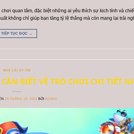
chơi quan tâm, đặc biệt những ai yêu thích sự kịch tính và chi
suất không chỉ giúp bạn tăng tỷ lệ thắng mà còn mang lại trải n
TIẾP TỤC ĐỌC
→
NHÀ CÁI UY TÍN
CẦN BIẾT VỀ TRÒ CHƠI CHI TIẾT N
RÊN
28 THÁNG 10, 2025
BỞI
ADMIN