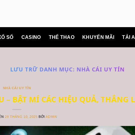
XỔ SỐ
CASINO
THỂ THAO
KHUYẾN MÃI
TẢI 
LƯU TRỮ DANH MỤC:
NHÀ CÁI UY TÍN
NHÀ CÁI UY TÍN
U – BẬT MÍ CÁC HIỆU QUẢ, THẮNG 
RÊN
28 THÁNG 10, 2025
BỞI
ADMIN