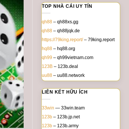
TOP NHÀ CÁI UY TÍN
qh88
– qh88xs.gg
qh88
– qh88jqk.de
https://79king.report/
– 79king.report
hq88
– hq88.org
qh99
– qh99vietnam.com
123B
– 123b.deal
uu88
– uu88.network
LIÊN KẾT HỮU ÍCH
33win
— 33win.team
123b
– 123b.jp.net
123b
– 123b.army