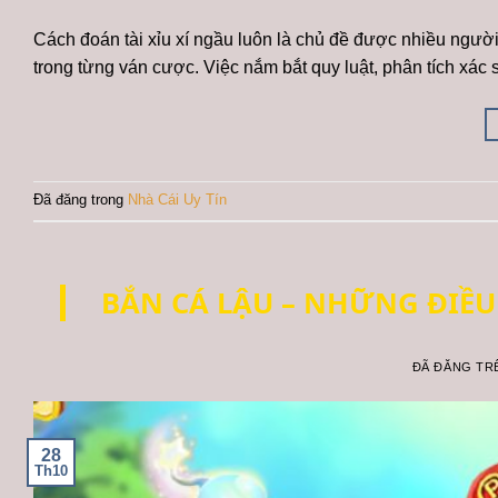
Cách đoán tài xỉu xí ngầu luôn là chủ đề được nhiều người 
trong từng ván cược. Việc nắm bắt quy luật, phân tích xác 
Đã đăng trong
Nhà Cái Uy Tín
BẮN CÁ LẬU – NHỮNG ĐIỀU 
ĐÃ ĐĂNG T
28
Th10