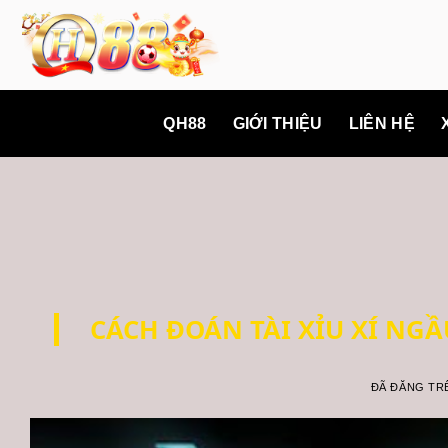
Chuyển
đến
nội
dung
QH88
GIỚI THIỆU
LIÊN HỆ
CÁCH ĐOÁN TÀI XỈU XÍ NGẦ
ĐÃ ĐĂNG T