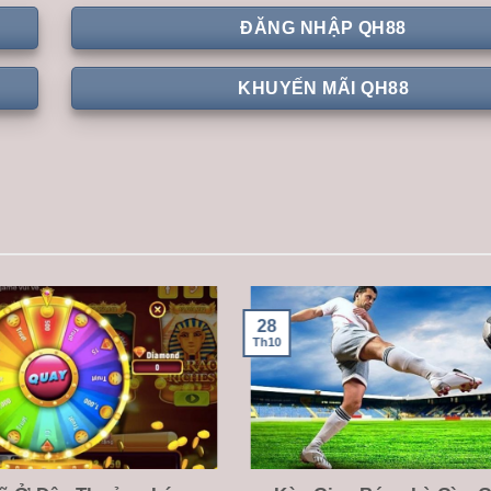
ĐĂNG NHẬP QH88
KHUYẾN MÃI QH88
28
Th10